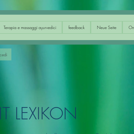
ica ayurvedica
Terapia e massaggi ayurvedici
feedback
Terapia e massaggi ayurvedici
feedback
Neue Seite
On
cedi
T LEXIKON