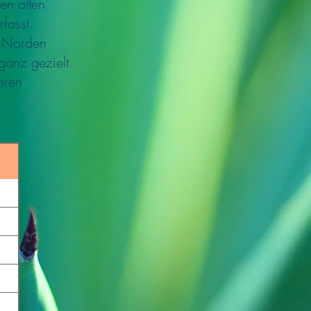
en alten
fasst.
m Norden
ganz gezielt
eren