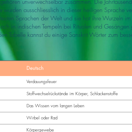
gehören unverwechselbar zusammen. Die Jahrtausend
wurden ausschliesslich in dieser heiligen Sprache ver
ältesten Sprachen der Welt und sie hat ihre Wurzeln i
 noch in indischen Tempeln bei Ritualen und Gesängen 
enden Tabelle kannst du einige Sanskrit Wörter zum bess
Deutsch
Verdauungsfeuer
Stoffwechselrückstände im Körper, Schlackenstoffe
Das Wissen vom langen Leben
Wirbel oder Rad
Körpergewebe