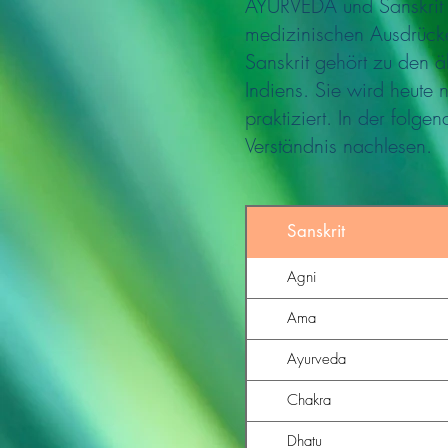
AYURVEDA und Sanskrit 
medizinischen Ausdrücke 
Sanskrit gehört zu den 
Indiens. Sie wird heute
praktiziert. In der folg
Verständnis nachlesen.
Sanskrit
Agni
Ama
Ayurveda
Chakra
Dhatu