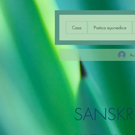
Casa
Prat
Casa
Pratica ayurvedica
Ac
SANSKRI