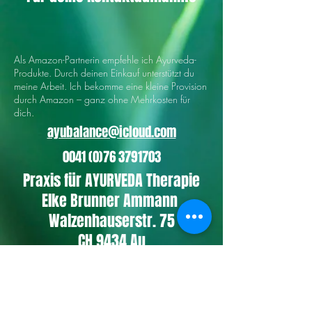
Als Amazon-Partnerin empfehle ich Ayurveda-
Produkte. Durch deinen Einkauf unterstützt du
meine Arbeit. Ich bekomme eine kleine Provision
durch Amazon – ganz ohne Mehrkosten für
dich.
ayubalance@icloud.com
0041 (0)76 3791703
Praxis für AYURVEDA Therapie
Elke Brunner Ammann
Walzenhauserstr. 75
CH 9434 Au
Werde Teil der Community